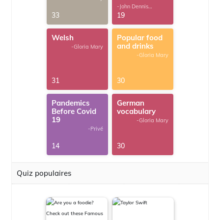
-John Dennis
G.Thomas
33
19
Welsh
Popular food
and drinks
-Gloria Mary
-Gloria Mary
31
30
Pandemics
German
Before Covid
vocabulary
19
-Gloria Mary
-Privé
14
30
Quiz populaires