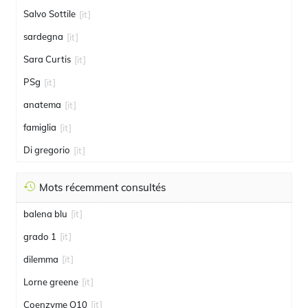
Salvo Sottile
[it]
sardegna
[it]
Sara Curtis
[it]
PSg
[it]
anatema
[it]
famiglia
[it]
Di gregorio
[it]
Mots récemment consultés
balena blu
[it]
grado 1
[it]
dilemma
[it]
Lorne greene
[it]
Coenzyme Q10
[it]