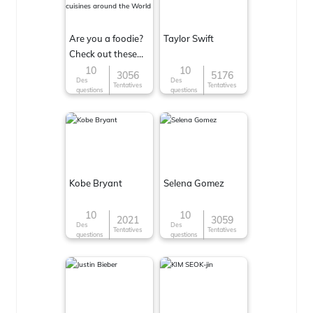
Are you a foodie?
Taylor Swift
Check out these
Famous cuisines
10
10
3056
5176
Des
Des
around the World
Tentatives
Tentatives
questions
questions
Kobe Bryant
Selena Gomez
10
10
2021
3059
Des
Des
Tentatives
Tentatives
questions
questions