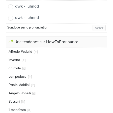
awk - luhndd
awk - luhnnd
Sondage sur la prononciation
Voter
Une tendance sur HowToPronounce
Alfredo Pedullà
[it]
inverno
[it]
animale
[it]
Lampedusa
[it]
Paolo Maldini
[it]
Angelo Bonelli
[it]
Sassari
[it]
il manifesto
[it]