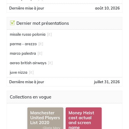
Dernière mise à jour
août 10, 2026
Dernier mot présentations
missile russo polonia
[it]
parma - arezzo
[it]
marco palestra
[it]
aereo british airways
[it]
juve nizza
[it]
Dernière mise à jour
juillet 31, 2026
Collections en vogue
Manchester
Money Heist
United Players
cast actual
List 2020
and screen
name
-Gloria Mary