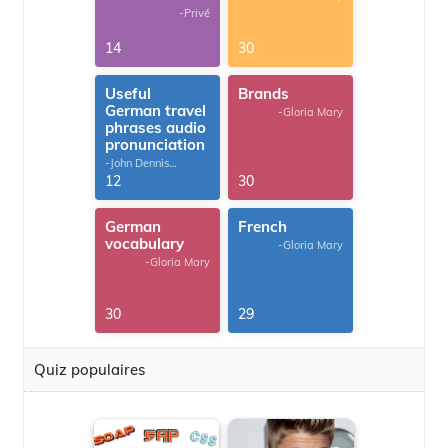
-Privé
14
30
Useful
Brands
German travel
-Gloria Mary
phrases audio
pronunciation
-John Dennis
G.Thomas
12
30
German
French
vocabulary
-Gloria Mary
-Gloria Mary
30
29
Quiz populaires