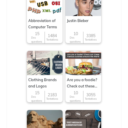
Abbreviation of
Justin Bieber
Computer Terms
15
10
1484
3385
Des
Des
Tentatives
Tentatives
questions
questions
Clothing Brands
Are you a foodie?
and Logos
Check out these
Famous cuisines
15
10
2183
3055
Des
Des
around the World
Tentatives
Tentatives
questions
questions