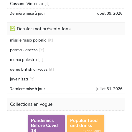
Cassano Vincenzo
[it]
Dernière mise à jour
août 09, 2026
Dernier mot présentations
missile russo polonia
[it]
parma - arezzo
[it]
marco palestra
[it]
aereo british airways
[it]
juve nizza
[it]
Dernière mise à jour
juillet 31, 2026
Collections en vogue
Pandemics
Popular food
Before Covid
and drinks
19
-Gloria Mary