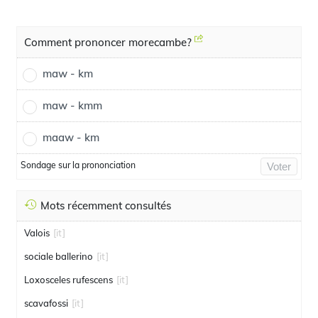
Comment prononcer morecambe?
maw - km
maw - kmm
maaw - km
Sondage sur la prononciation
Voter
Mots récemment consultés
Valois
[it]
sociale ballerino
[it]
Loxosceles rufescens
[it]
scavafossi
[it]