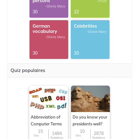
persons
-Privé
-Gloria Mary
30
22
German
Celebrities
vocabulary
-Gloria Mary
-Gloria Mary
30
30
Quiz populaires
Abbreviation of
Do you know your
Computer Terms
presidents well?
15
10
1484
2878
Des
Des
Tentatives
Tentatives