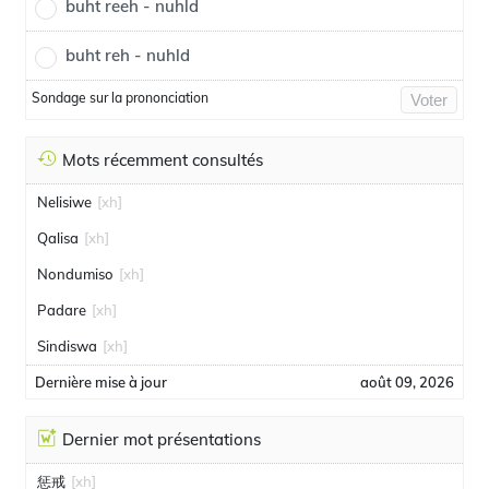
buht reeh - nuhld
buht reh - nuhld
Sondage sur la prononciation
Voter
Mots récemment consultés
Nelisiwe
[xh]
Qalisa
[xh]
Nondumiso
[xh]
Padare
[xh]
Sindiswa
[xh]
Dernière mise à jour
août 09, 2026
Dernier mot présentations
惩戒
[xh]