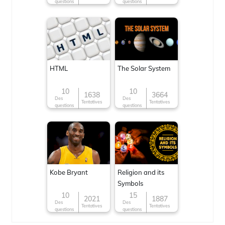
questions
questions
HTML
The Solar System
10
10
1638
3664
Des
Des
Tentatives
Tentatives
questions
questions
Kobe Bryant
Religion and its
Symbols
10
15
2021
1887
Des
Des
Tentatives
Tentatives
questions
questions