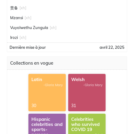
责备
[xh]
Mzansi
[xh]
Vuyolwethu Zungula
[xh]
Irozi
[xh]
Dernière mise à jour
avril 22, 2025
Collections en vogue
Latin
Welsh
-Gloria Mary
-Gloria Mary
30
31
Hispanic
Celebrities
celebrities and
who survived
sports-
COVID 19