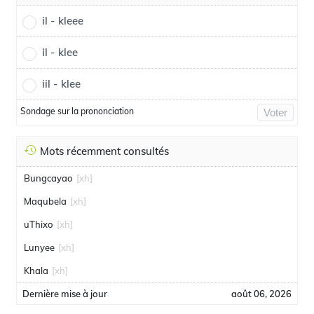
il - kleee
il - klee
iil - klee
Sondage sur la prononciation
Voter
Mots récemment consultés
Bungcayao
[xh]
Maqubela
[xh]
uThixo
[xh]
Lunyee
[xh]
Khala
[xh]
Dernière mise à jour
août 06, 2026