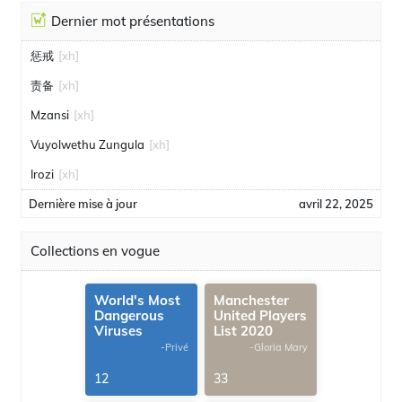
Dernier mot présentations
惩戒
[xh]
责备
[xh]
Mzansi
[xh]
Vuyolwethu Zungula
[xh]
Irozi
[xh]
Dernière mise à jour
avril 22, 2025
Collections en vogue
World's Most
Manchester
Dangerous
United Players
Viruses
List 2020
-Privé
-Gloria Mary
12
33