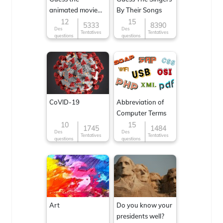
animated movie
By Their Songs
character
12
15
5333
8390
Des
Des
Tentatives
Tentatives
questions
questions
CoVID-19
Abbreviation of
Computer Terms
10
15
1745
1484
Des
Des
Tentatives
Tentatives
questions
questions
Art
Do you know your
presidents well?