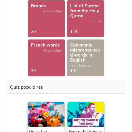
Brands
List of Surahs
from the Holy
-Gloria Mary
Quran
-Privé
30
114
French words
Commonly
mispronounce
-Gloria Mary
d words in
English
-John Dennis
G.Thomas
30
101
Quiz populaires
Guess the
Guess The Singers