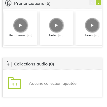
‹
›
Prononciations
(6)
Beaubeaux
[en]
Eeter
[en]
Eiren
[en]
Collections audio
(0)
Aucune collection ajoutée