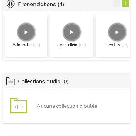
‹
›
Prononciations
(4)
Adabache
[en]
apostellein
[en]
benifits
[en]
Collections audio
(0)
Aucune collection ajoutée