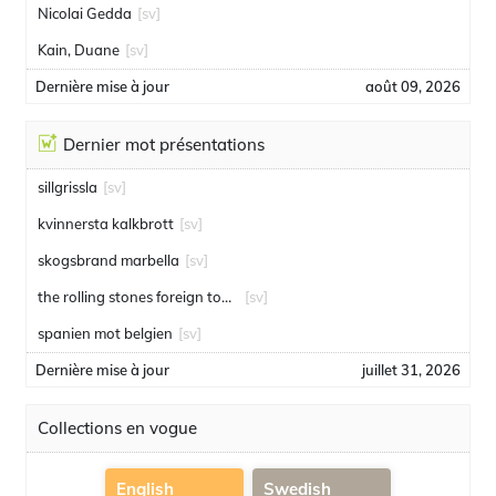
Nicolai Gedda
[sv]
Kain, Duane
[sv]
Dernière mise à jour
août 09, 2026
Dernier mot présentations
sillgrissla
[sv]
kvinnersta kalkbrott
[sv]
skogsbrand marbella
[sv]
the rolling stones foreign tongues
[sv]
spanien mot belgien
[sv]
Dernière mise à jour
juillet 31, 2026
Collections en vogue
English
Swedish