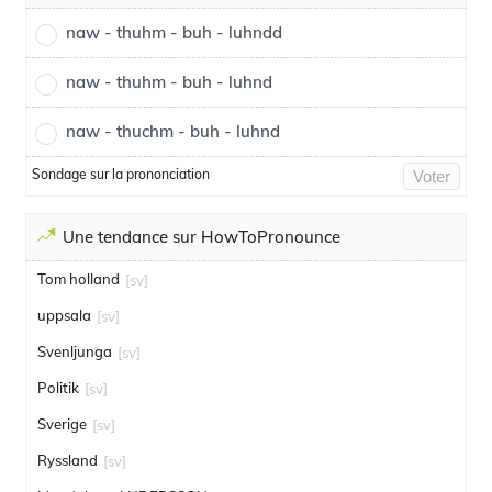
naw - thuhm - buh - luhndd
naw - thuhm - buh - luhnd
naw - thuchm - buh - luhnd
Sondage sur la prononciation
Voter
Une tendance sur HowToPronounce
Tom holland
[sv]
uppsala
[sv]
Svenljunga
[sv]
Politik
[sv]
Sverige
[sv]
Ryssland
[sv]