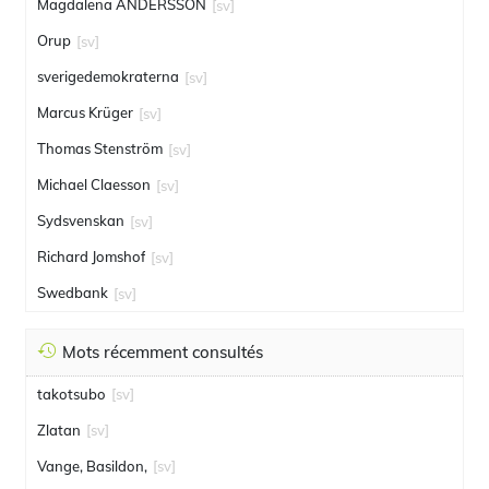
Magdalena ANDERSSON
[sv]
Orup
[sv]
sverigedemokraterna
[sv]
Marcus Krüger
[sv]
Thomas Stenström
[sv]
Michael Claesson
[sv]
Sydsvenskan
[sv]
Richard Jomshof
[sv]
Swedbank
[sv]
Mots récemment consultés
takotsubo
[sv]
Zlatan
[sv]
Vange, Basildon,
[sv]