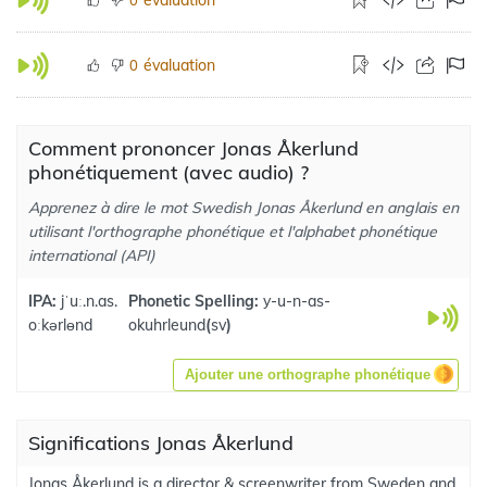
évaluation
0
Comment prononcer Jonas Åkerlund
phonétiquement (avec audio) ?
Apprenez à dire le mot Swedish Jonas Åkerlund en anglais en
utilisant l'orthographe phonétique et l'alphabet phonétique
international (API)
IPA:
jˈuː.n.as.
Phonetic Spelling:
y-u-n-as-
oːkərlɵnd
okuhrleund
(
sv
)
Ajouter une orthographe phonétique
Significations Jonas Åkerlund
Jonas Åkerlund is a director & screenwriter from Sweden and