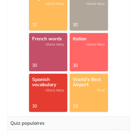
-Gloria Mary
-Gloria Mary
31
30
French words
Italian
-Gloria Mary
-Gloria Mary
30
30
Spanish
World's Best
vocabulary
Airport
-Gloria Mary
-Privé
30
10
Quiz populaires