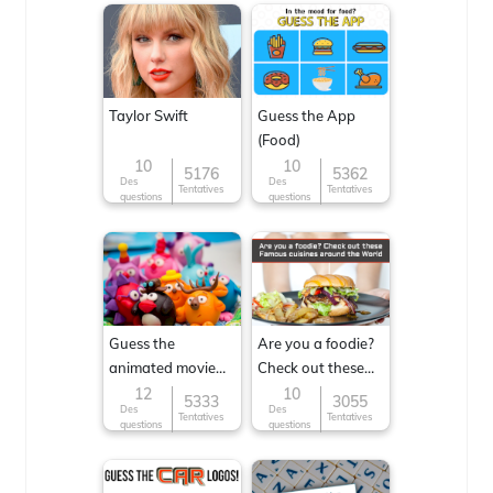
Taylor Swift
Guess the App
(Food)
10
10
5176
5362
Des
Des
Tentatives
Tentatives
questions
questions
Guess the
Are you a foodie?
animated movie
Check out these
character
Famous cuisines
12
10
5333
3055
Des
Des
around the World
Tentatives
Tentatives
questions
questions