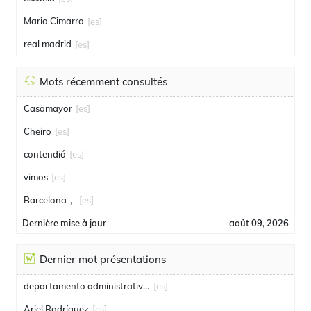
Mario Cimarro
[es]
real madrid
[es]
Mots récemment consultés
Casamayor
[es]
Cheiro
[es]
contendió
[es]
vimos
[es]
Barcelona，
[es]
Dernière mise à jour
août 09, 2026
Dernier mot présentations
departamento administrativo de seguridad
[es]
Ariel Rodríguez
[es]