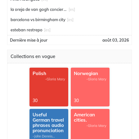
la oreja de van gogh conciertos
[es]
barcelona vs birmingham city
[es]
esteban restrepo
[es]
Dernière mise à jour
août 03, 2026
Collections en vogue
Polish
Norwegian
-Gloria Mary
-Gloria Mary
30
30
Useful
American
German travel
cities.
phrases audio
-Gloria Mary
pronunciation
-John Dennis