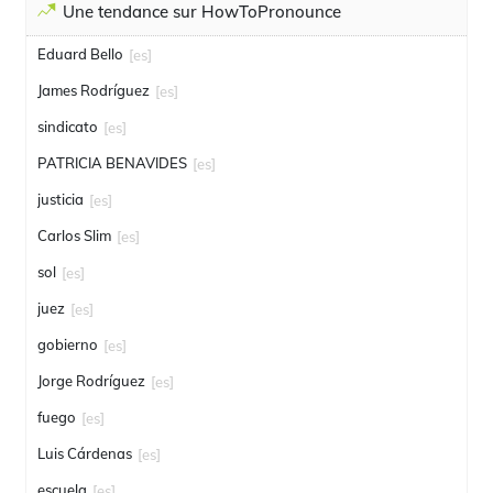
Une tendance sur HowToPronounce
Eduard Bello
[es]
James Rodríguez
[es]
sindicato
[es]
PATRICIA BENAVIDES
[es]
justicia
[es]
Carlos Slim
[es]
sol
[es]
juez
[es]
gobierno
[es]
Jorge Rodríguez
[es]
fuego
[es]
Luis Cárdenas
[es]
escuela
[es]