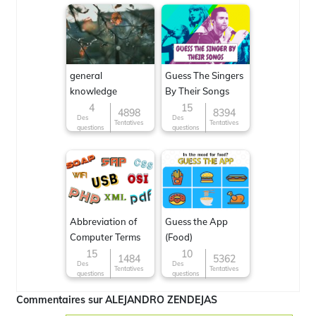
general
Guess The Singers
knowledge
By Their Songs
4
15
4898
8394
Des
Des
Tentatives
Tentatives
questions
questions
Abbreviation of
Guess the App
Computer Terms
(Food)
15
10
1484
5362
Des
Des
Tentatives
Tentatives
questions
questions
Commentaires sur ALEJANDRO ZENDEJAS