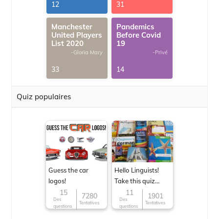
G.Thomas
12
31
Manchester
Pandemics
United Players
Before Covid
List 2020
19
-Gloria Mary
-Privé
33
14
Quiz populaires
Guess the car
Hello Linguists!
logos!
Take this quiz
now!
15
11
7280
1901
Des
Des
Tentatives
Tentatives
questions
questions