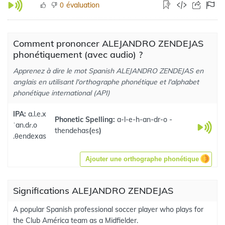
évaluation
0
Comment prononcer ALEJANDRO ZENDEJAS
phonétiquement (avec audio) ?
Apprenez à dire le mot Spanish ALEJANDRO ZENDEJAS en
anglais en utilisant l'orthographe phonétique et l'alphabet
phonétique international (API)
IPA:
a.l.e.x
Phonetic Spelling:
a-l-e-h-an-dr-o -
ˈan.dɾ.o
thendehas
(
es
)
.θendexas
Ajouter une orthographe phonétique
Significations ALEJANDRO ZENDEJAS
A popular Spanish professional soccer player who plays for
the Club América team as a Midfielder.