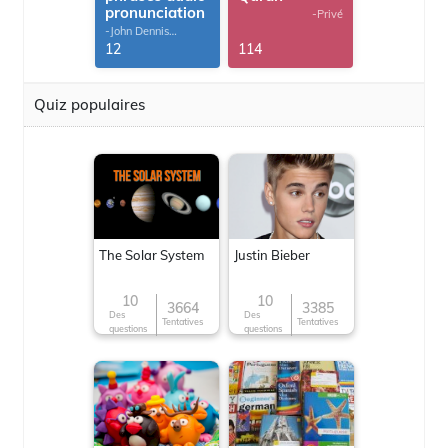
pronunciation
-Privé
-John Dennis
G.Thomas
12
114
Quiz populaires
The Solar System
Justin Bieber
10
10
3664
3385
Des
Des
Tentatives
Tentatives
questions
questions