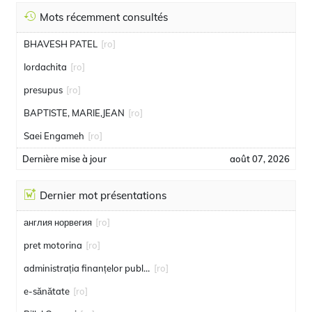
Mots récemment consultés
BHAVESH PATEL
[ro]
Iordachita
[ro]
presupus
[ro]
BAPTISTE, MARIE,JEAN
[ro]
Saei Engameh
[ro]
Dernière mise à jour
août 07, 2026
Dernier mot présentations
англия норвегия
[ro]
pret motorina
[ro]
administrația finanțelor publice
[ro]
e-sănătate
[ro]