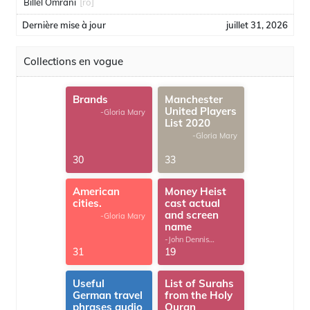
Billel Omrani
[ro]
Dernière mise à jour
juillet 31, 2026
Collections en vogue
Brands
Manchester
United Players
-Gloria Mary
List 2020
-Gloria Mary
30
33
American
Money Heist
cities.
cast actual
and screen
-Gloria Mary
name
-John Dennis
G.Thomas
31
19
Useful
List of Surahs
German travel
from the Holy
phrases audio
Quran