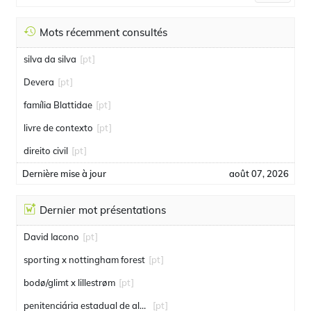
Mots récemment consultés
silva da silva
[pt]
Devera
[pt]
família Blattidae
[pt]
livre de contexto
[pt]
direito civil
[pt]
Dernière mise à jour
août 07, 2026
Dernier mot présentations
David Iacono
[pt]
sporting x nottingham forest
[pt]
bodø/glimt x lillestrøm
[pt]
penitenciária estadual de alcaçuz
[pt]