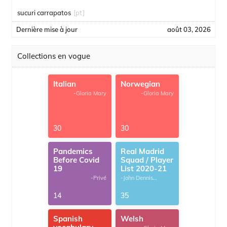
sucuri carrapatos
[pt]
Dernière mise à jour
août 03, 2026
Collections en vogue
Italian
Norwegian
-Gloria Mary
-Gloria Mary
30
30
Pandemics
Real Madrid
Before Covid
Squad / Player
19
List 2020-21
-Privé
-John Dennis
G.Thomas
14
35
Spanish
Welsh