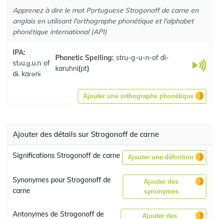
Apprenez à dire le mot Portuguese Strogonoff de carne en
anglais en utilisant l'orthographe phonétique et l'alphabet
phonétique international (API)
IPA:
Phonetic Spelling:
stru-g-u-n-of di-
stɹu.ɡ.u.nˈof
karuhni
(
pt
)
dɨ. kaɾənɨ
Ajouter une orthographe phonétique
Ajouter des détails sur Strogonoff de carne
Significations Strogonoff de carne
Ajouter une définition
Synonymes pour Strogonoff de
Ajouter des
carne
synonymes
Antonymes de Strogonoff de
Ajouter des