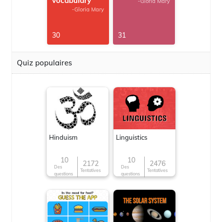
vocabulary
-Gloria Mary
-Gloria Mary
30
31
Quiz populaires
Hinduism
Linguistics
10
10
2172
2476
Des
Des
Tentatives
Tentatives
questions
questions