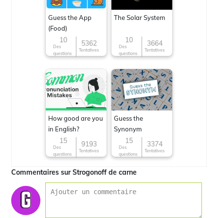
Guess the App
The Solar System
(Food)
10
10
5362
3664
Des
Des
Tentatives
Tentatives
questions
questions
How good are you
Guess the
in English?
Synonym
15
15
9193
3374
Des
Des
Tentatives
Tentatives
questions
questions
Commentaires sur Strogonoff de carne