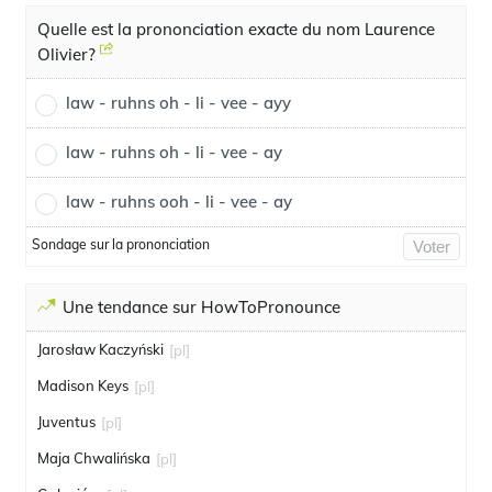
Quelle est la prononciation exacte du nom Laurence
Olivier?
law - ruhns oh - li - vee - ayy
law - ruhns oh - li - vee - ay
law - ruhns ooh - li - vee - ay
Sondage sur la prononciation
Voter
Une tendance sur HowToPronounce
Jarosław Kaczyński
[pl]
Madison Keys
[pl]
Juventus
[pl]
Maja Chwalińska
[pl]