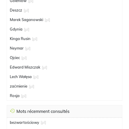
Goleniów
[pl]
Deszcz
[pl]
Marek Saganowski
[pl]
Gdynia
[pl]
Kinga Rusin
[pl]
Neymar
[pl]
Ojciec
[pl]
Edward Miszczak
[pl]
Lech Wałęsa
[pl]
zaćmienie
[pl]
Rosja
[pl]
Mots récemment consultés
bezwartościowy
[pl]