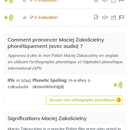
évaluation
0
Comment prononcer Maciej Zakościelny
phonétiquement (avec audio) ?
Apprenez à dire le mot Polish Maciej Zakościelny en anglais
en utilisant l'orthographe phonétique et l'alphabet phonétique
international (API)
IPA:
mˈa.tɕɛj
Phonetic Spelling:
m-a-khey z-
z.akɔɕtɕɛlnɨ
akawshkhelni
(
pl
)
Ajouter une orthographe phonétique
Significations Maciej Zakościelny
Maciej Zakościelny is a popular Polish film actor who acted in