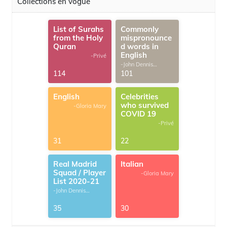
Collections en vogue
List of Surahs
Commonly
from the Holy
mispronounce
Quran
d words in
English
-Privé
-John Dennis
G.Thomas
114
101
English
Celebrities
who survived
-Gloria Mary
COVID 19
-Privé
31
22
Real Madrid
Italian
Squad / Player
-Gloria Mary
List 2020-21
-John Dennis
G.Thomas
35
30