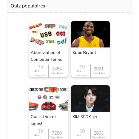
Quiz populaires
Abbreviation of
Kobe Bryant
Computer Terms
15
10
1484
2021
Des
Des
Tentatives
Tentatives
questions
questions
Guess the car
KIM SEOK-jin
logos!
15
10
7280
2603
Des
Des
Tentatives
Tentatives