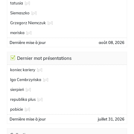
tatusia
[pl]
Siemaszko
[pl]
Grzegorz Niemczuk
[pl]
mariska
[pl]
Dernière mise à jour
août 08, 2026
Dernier mot présentations
koniec kariery
[pl]
Iga Cembrzyńska
[pl]
sierpień
[pl]
republika plus
[pl]
pobicie
[pl]
Dernière mise à jour
juillet 31, 2026