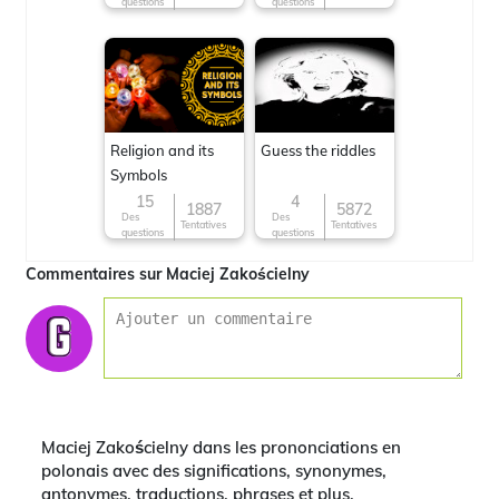
questions
questions
Religion and its
Guess the riddles
Symbols
15
4
1887
5872
Des
Des
Tentatives
Tentatives
questions
questions
Commentaires sur Maciej Zakościelny
Maciej Zakościelny dans les prononciations en
polonais avec des significations, synonymes,
antonymes, traductions, phrases et plus.