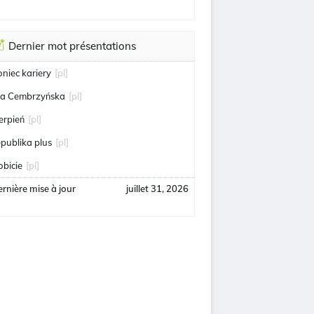
Dernier mot présentations
oniec kariery
[pl]
ga Cembrzyńska
[pl]
ierpień
[pl]
epublika plus
[pl]
obicie
[pl]
rnière mise à jour
juillet 31, 2026