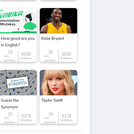
How good are you
Kobe Bryant
in English?
15
10
9192
2020
Des
Des
Tentatives
Tentatives
questions
questions
Guess the
Taylor Swift
Synonym
15
10
3374
5176
Des
Des
Tentatives
Tentatives
questions
questions