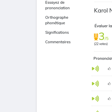
Essayez de
prononciation
Karol 
Orthographe
phonétique
Évaluer la
3
Significations
/5
Commentaires
(
22
votes)
Prononciat