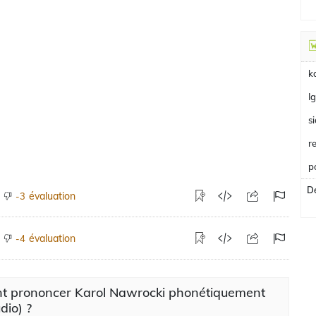
k
I
s
r
p
De
évaluation
-3
évaluation
-4
 prononcer Karol Nawrocki phonétiquement
dio) ?