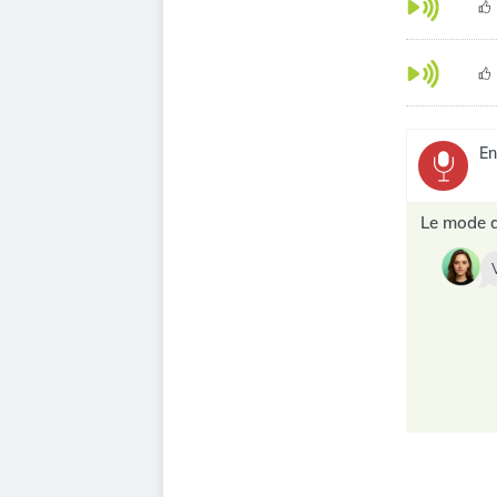
En
Le mode d