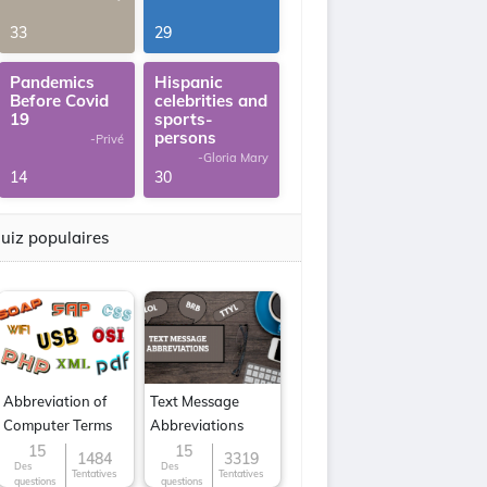
33
29
Pandemics
Hispanic
Before Covid
celebrities and
19
sports-
persons
-Privé
-Gloria Mary
14
30
uiz populaires
Abbreviation of
Text Message
Computer Terms
Abbreviations
15
15
1484
3319
Des
Des
Tentatives
Tentatives
questions
questions