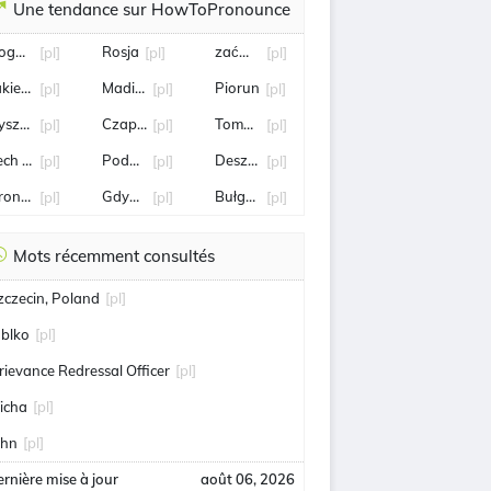
Une tendance sur HowToPronounce
ogoda
Rosja
zaćmienie
[pl]
[pl]
[pl]
akieta lublin
Madison Keys
Piorun
[pl]
[pl]
[pl]
yszard Terlecki
Czaplinek
Tomasz Fornal
[pl]
[pl]
[pl]
ech Wałęsa
Podatek
Deszcz
[pl]
[pl]
[pl]
ronisław Komorowski
Gdynia
Bułgaria
[pl]
[pl]
[pl]
Mots récemment consultés
zczecin, Poland
[pl]
ablko
[pl]
rievance Redressal Officer
[pl]
icha
[pl]
ohn
[pl]
rnière mise à jour
août 06, 2026