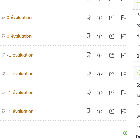
P
évaluation
0
r
R
évaluation
0
L
évaluation
-1
B
évaluation
-1
S
évaluation
-1
J
G
évaluation
-1
w
j
De