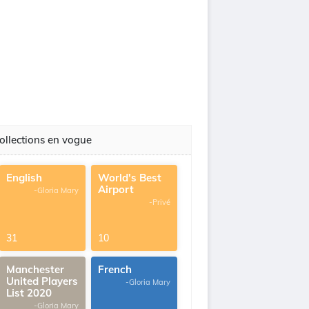
ollections en vogue
English
World's Best
Airport
-Gloria Mary
-Privé
31
10
Manchester
French
United Players
-Gloria Mary
List 2020
-Gloria Mary