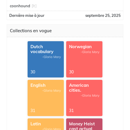
coonhound
[lt]
Dernière mise à jour
septembre 25, 2025
Collections en vogue
Dutch
Norwegian
vocabulary
-Gloria Mary
-Gloria Mary
30
30
English
American
cities.
-Gloria Mary
-Gloria Mary
31
31
Latin
Money Heist
cast actual
-Gloria Mary