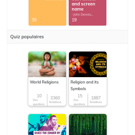
and screen
name
-John Dennis
G.Thomas
30
19
Quiz populaires
World Religions
Religion and its
Symbols
10
15
3360
1887
Des
Des
Tentatives
Tentatives
questions
questions