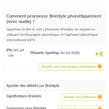
Comment prononcer Briedyte phonétiquement
(avec audio) ?
Apprenez à dire le mot Lithuanian Briedyte en anglais en
utilisant l'orthographe phonétique et l'alphabet phonétique
international (API)
IPA:
brʲi..edʲ
Phonetic Spelling:
bri-ed-ite
(
lt
)
ˈ.iːtʲe
Ajouter une orthographe phonétique
Ajouter des détails sur Briedyte
Significations Briedyte
Ajouter une définition
Synonymes pour Briedyte