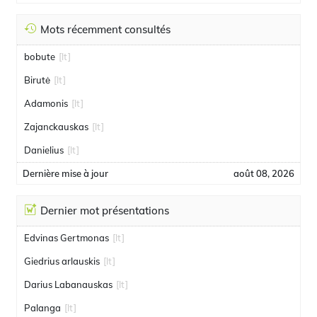
Mots récemment consultés
bobute
[lt]
Birutė
[lt]
Adamonis
[lt]
Zajanckauskas
[lt]
Danielius
[lt]
Dernière mise à jour
août 08, 2026
Dernier mot présentations
Edvinas Gertmonas
[lt]
Giedrius arlauskis
[lt]
Darius Labanauskas
[lt]
Palanga
[lt]