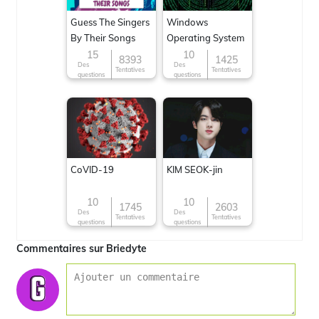
Guess The Singers
Windows
By Their Songs
Operating System
15
10
8393
1425
Des
Des
Tentatives
Tentatives
questions
questions
CoVID-19
KIM SEOK-jin
10
10
1745
2603
Des
Des
Tentatives
Tentatives
questions
questions
Commentaires sur Briedyte