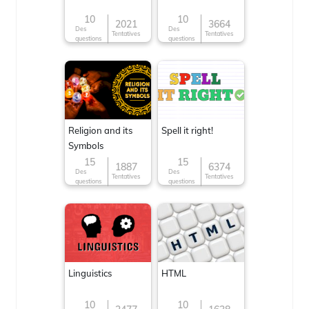
10
10
2021
3664
Des
Des
Tentatives
Tentatives
questions
questions
Religion and its
Spell it right!
Symbols
15
15
1887
6374
Des
Des
Tentatives
Tentatives
questions
questions
Linguistics
HTML
10
10