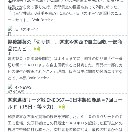
木村佑来（20＝宮城）が2場所ぶりの決勝進出を決めた。準決7Rは
前受けから突っ張り先行。安部貴之の援護もあって2着に粘った。
「（三ツ井武が3番手を固め）1車が… - 日刊スポーツ新聞社のニュ
ースサイト、..
Voir l'article
日刊スポーツ
越後製菓の「切り餅」、関東や関西で自主回収 一部商
品にカビ ...
越後製菓（新潟県長岡市）は１４日までに、同社の切り餅「生一番
切り餅エコ４００ｇ」を自主回収すると発表した。商品の一部にカ
ビの発生が確認されたことが理由。販売は主に関東や関西エリアな
どで、本県..
Voir l'article
47NEWS
関東選抜リーグ戦 ENEOS7―0日本製鉄鹿島＝7回コー
ルド（15日・等々力）
経験豊富な右腕が貫禄の投球を披露した。６―０の６点リードの７
回に登場。先頭打者はこの日最速１４９キロを記録した直球主体の
投球で中飛に打ち取った。次打者を遊飛に抑え、最後の打者からは