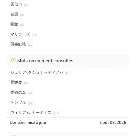
雲仙市
[ja]
台風
[ja]
函館
[ja]
マリナーズ
[ja]
羽生結弦
[ja]
Mots récemment consultés
ジュリア-クシュナッディノバ
[ja]
景観要
[ja]
畏敬の念
[ja]
テンソル
[ja]
ウィリアム-カーティス
[ja]
Dernière mise à jour
août 08, 2026