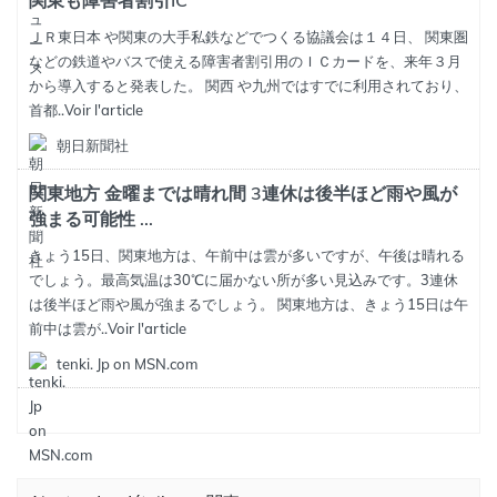
関東も障害者割引IC
ＪＲ東日本 や関東の大手私鉄などでつくる協議会は１４日、 関東圏
などの鉄道やバスで使える障害者割引用のＩＣカードを、来年３月
から導入すると発表した。 関西 や九州ではすでに利用されており、
首都..
Voir l'article
朝日新聞社
関東地方 金曜までは晴れ間 3連休は後半ほど雨や風が
強まる可能性 ...
きょう15日、関東地方は、午前中は雲が多いですが、午後は晴れる
でしょう。最高気温は30℃に届かない所が多い見込みです。3連休
は後半ほど雨や風が強まるでしょう。 関東地方は、きょう15日は午
前中は雲が..
Voir l'article
tenki. Jp on MSN.com