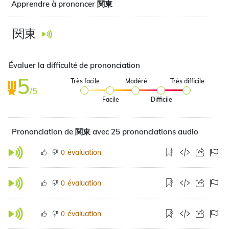
Apprendre à prononcer 関東
関東
Évaluer la difficulté de prononciation
5
Très facile
Modéré
Très difficile
/5
Facile
Difficile
Prononciation de 関東 avec 25 prononciations audio
évaluation
0
évaluation
0
évaluation
0