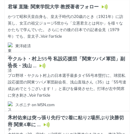
君塚 直隆: 関東学院大学 教授著者フォロー
かつて昭和天皇自身も、皇太子時代の20歳のとき（1921年）に訪
英し、女王の祖父ジョージ5世から「立憲君主とは何か」を様々な
かたちで学んでいた。 さらにその後の日本での記者会見（1979
年）でも、皇太子..
Voir l'article
東洋経済
ヤクルト・村上55号 私設応援団「関東ツバメ軍団」副
会長・浅山 ...
プロ野球・ヤクルト村上の日本選手最多タイ55号本塁打に、球団私
設応援団の関東ツバメ軍団副会長、浅山直哉さん（35）は「55号達
成おめでとうございます！」と喜びを爆発させた。打球が左中間席
に突き刺さ..
Voir l'article
スポニチ on MSN.com
木村佑来は突っ張り先行で2着に粘り2場所ぶり決勝切
符 関東4車に ...