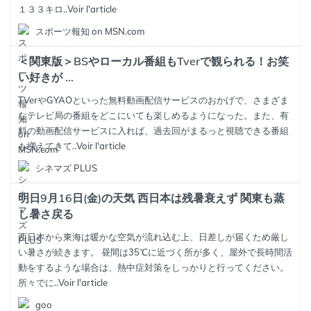
１３３キロ..
Voir l'article
スポーツ報知 on MSN.com
＜関東版＞BSやローカル番組もTverで観られる！お笑
い好きが ...
TVerやGYAOといった無料動画配信サービスのおかげで、さまざま
なテレビ局の番組をどこにいても楽しめるようになった。また、有
料の動画配信サービスに入れば、過去回がまるっと視聴できる番組
も増えてきて..
Voir l'article
シネマズ PLUS
明日9月16日(金)の天気 西日本は残暑衰えず 関東も蒸
し暑さ戻る
西日本から東海は暖かな空気が流れ込む上、日差しが届くため厳し
い暑さが続きます。 昼間は35℃に近づく所が多く、屋外で長時間活
動をするような場合は、熱中症対策をしっかりと行ってください。
所々でに..
Voir l'article
goo