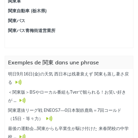
関東軍
関東自動車 (栃木県)
関東バス
関東バス青梅街道営業所
Exemples de 関東 dans une phrase
明日9月16日(金)の天気 西日本は残暑衰えず 関東も蒸し暑さ戻
る
＜関東版＞BSやローカル番組もTverで観られる！お笑い好き
が ...
関東選抜リーグ戦 ENEOS7―0日本製鉄鹿島＝7回コールド
（15日・等々力）
最後の運動会…関東からも卒業生が駆け付けた 来春閉校の中学
校 ...