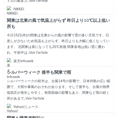
トルの集客力..
Voir l'article
NIKKEI
関東は北東の風で気温上がらず 昨日より10℃以上低い
所も
今日15日(木)の関東は北東からの風の影響で雲の多い天気です。日
差しが少ないため気温も上がらず、昨日よりも大幅に低くなってい
ます。 北関東は昼になっても20℃前後 関東各地は低い雲に覆わ
れ、午前中は..
Voir l'article
楽天Infoseek
シルバーウィーク 後半も関東で雨
シルバーウィークの前半は、台風14号の影響で、日本列島の広い範
囲で、大雨や暴風のおそれがあります。そして後半も、台風や熱帯
低気圧が発生しやすく、秋雨前線の影響もあり、関東など雨の続く
所があるで..
Voir l'article
Yahoo!ニュース