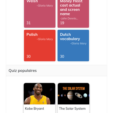
Welsh
Money Heist
cast actual
-Gloria Mary
and screen
name
-John Dennis
G.Thomas
31
19
Polish
Dutch
vocabulary
-Gloria Mary
-Gloria Mary
30
30
Quiz populaires
Kobe Bryant
The Solar System