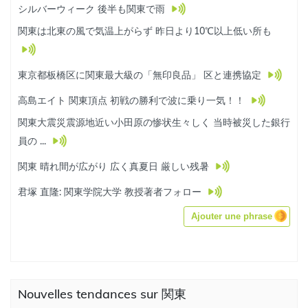
シルバーウィーク 後半も関東で雨
関東は北東の風で気温上がらず 昨日より10℃以上低い所も
東京都板橋区に関東最大級の「無印良品」 区と連携協定
高島エイト 関東頂点 初戦の勝利で波に乗り一気！！
関東大震災震源地近い小田原の惨状生々しく 当時被災した銀行
員の ...
関東 晴れ間が広がり 広く真夏日 厳しい残暑
君塚 直隆: 関東学院大学 教授著者フォロー
Ajouter une phrase
Nouvelles tendances sur 関東