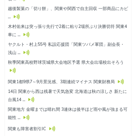
越後製菓の「切り餅」、関東や関西で自主回収 一部商品にカビ
...
木村佑来は突っ張り先行で2着に粘り2場所ぶり決勝切符 関東4
車に ...
ヤクルト・村上55号 私設応援団「関東ツバメ軍団」副会長・
浅山 ...
秋季関東高校野球茨城県大会地区予選 県大会出場校出そろう
関東1都9県7～9月景況感、3期連続マイナス 関東財務局
14日 関東から西は残暑で天気急変 北海道は秋の涼しさ 新たに
台風14 ...
関東地方 金曜までは晴れ間 3連休は後半ほど雨や風が強まる可
能性 ...
関東も障害者割引IC