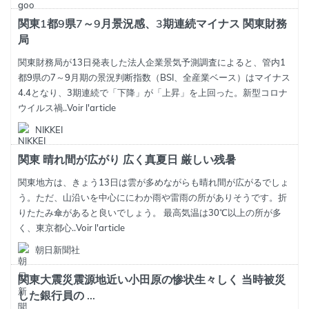
関東1都9県7～9月景況感、3期連続マイナス 関東財務
局
関東財務局が13日発表した法人企業景気予測調査によると、管内1
都9県の7～9月期の景況判断指数（BSI、全産業ベース）はマイナス
4.4となり、3期連続で「下降」が「上昇」を上回った。新型コロナ
ウイルス禍..
Voir l'article
NIKKEI
関東 晴れ間が広がり 広く真夏日 厳しい残暑
関東地方は、きょう13日は雲が多めながらも晴れ間が広がるでしょ
う。ただ、山沿いを中心ににわか雨や雷雨の所がありそうです。折
りたたみ傘があると良いでしょう。 最高気温は30℃以上の所が多
く、東京都心..
Voir l'article
朝日新聞社
関東大震災震源地近い小田原の惨状生々しく 当時被災
した銀行員の ...