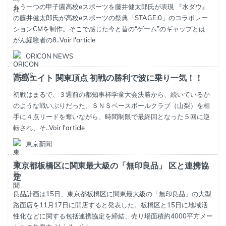
もう一つの甲子園高校eスポーツを藤井健太郎氏が表現 『水ダウ』
の藤井健太郎氏が高校eスポーツの祭典「STAGE:0」のコラボレー
ションCMを制作。そこで感じた今と昔の“ゲーム”のギャップとは
がん経験者の8..
Voir l'article
ORICON NEWS
高島エイト 関東頂点 初戦の勝利で波に乗り一気！！
初戦はまるで、３週前の都知事杯学童大会決勝から、続いているか
のような戦いぶりだった。ＳＮＳベースボールクラブ（山梨）を相
手に４点リードを奪いながら、時間制限で最終回となった５回に逆
転され、そ..
Voir l'article
東京新聞
東京都板橋区に関東最大級の「無印良品」 区と連携協
定
良品計画は15日、東京都板橋区に関東最大級の「無印良品」の大型
路面店を11月17日に開店すると発表した。板橋区と15日に地域活
性化などに関する包括連携協定を締結、売り場面積約4000平方メー