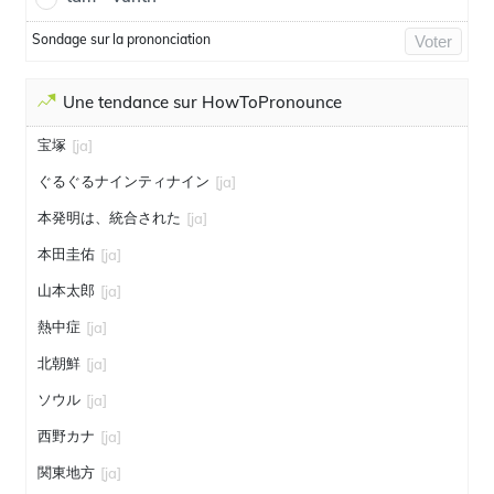
Sondage sur la prononciation
Voter
Une tendance sur HowToPronounce
宝塚
[ja]
ぐるぐるナインティナイン
[ja]
本発明は、統合された
[ja]
本田圭佑
[ja]
山本太郎
[ja]
熱中症
[ja]
北朝鮮
[ja]
ソウル
[ja]
西野カナ
[ja]
関東地方
[ja]