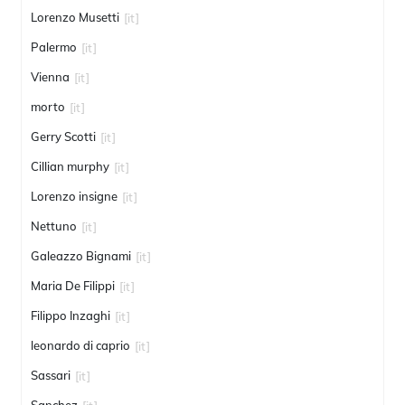
Lorenzo Musetti
[it]
Palermo
[it]
Vienna
[it]
morto
[it]
Gerry Scotti
[it]
Cillian murphy
[it]
Lorenzo insigne
[it]
Nettuno
[it]
Galeazzo Bignami
[it]
Maria De Filippi
[it]
Filippo Inzaghi
[it]
leonardo di caprio
[it]
Sassari
[it]