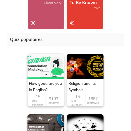
To Be Known
-Gloria Mary
-Privé
30
49
Quiz populaires
How good are you
Religion and its
in English?
Symbols
15
15
9193
1887
Des
Des
Tentatives
Tentatives
questions
questions