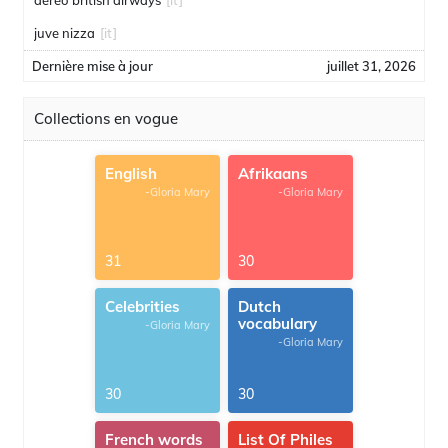
aereo british airways
[it]
juve nizza
[it]
Dernière mise à jour
juillet 31, 2026
Collections en vogue
English
Afrikaans
-Gloria Mary
-Gloria Mary
31
30
Celebrities
Dutch
vocabulary
-Gloria Mary
-Gloria Mary
30
30
French words
List Of Philes