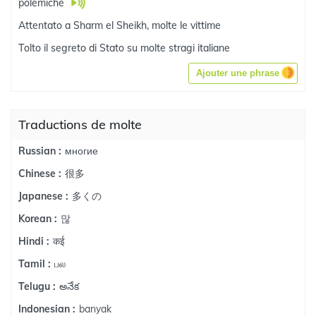
polemiche
Attentato a Sharm el Sheikh, molte le vittime
Tolto il segreto di Stato su molte stragi italiane
Ajouter une phrase
Traductions de molte
многие
Russian :
很多
Chinese :
多くの
Japanese :
많
Korean :
कई
Hindi :
பல
Tamil :
అనేక
Telugu :
banyak
Indonesian :