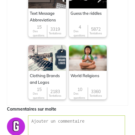
Text Message
Guess the riddles
Abbreviations
15
4
3319
5872
Des
Des
Tentatives
Tentatives
questions
questions
Clothing Brands
World Religions
and Logos
15
10
2183
3360
Des
Des
Tentatives
Tentatives
questions
questions
Commentaires sur molte