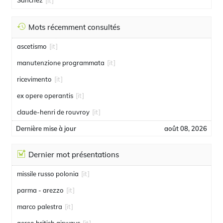
Sanchez
[it]
Mots récemment consultés
ascetismo
[it]
manutenzione programmata
[it]
ricevimento
[it]
ex opere operantis
[it]
claude-henri de rouvroy
[it]
Dernière mise à jour
août 08, 2026
Dernier mot présentations
missile russo polonia
[it]
parma - arezzo
[it]
marco palestra
[it]