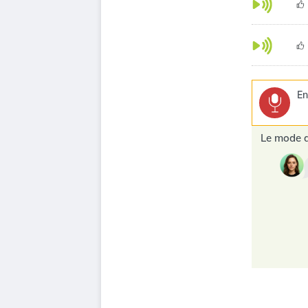
En
Le mode d