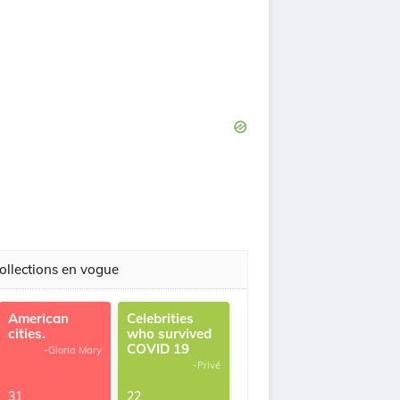
ollections en vogue
American
Celebrities
cities.
who survived
COVID 19
-Gloria Mary
-Privé
31
22