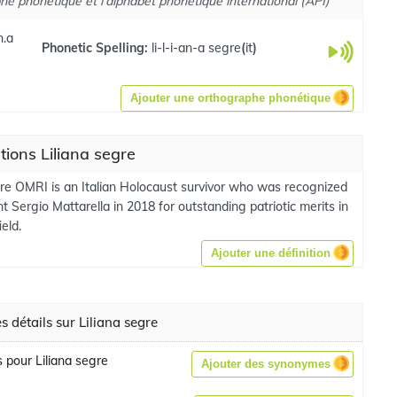
he phonétique et l'alphabet phonétique international (API)
an.a
Phonetic Spelling:
li-l-i-an-a segre
(
it
)
Ajouter une orthographe phonétique
ations Liliana segre
gre OMRI is an Italian Holocaust survivor who was recognized
t Sergio Mattarella in 2018 for outstanding patriotic merits in
ield.
Ajouter une définition
s détails sur Liliana segre
pour Liliana segre
Ajouter des synonymes