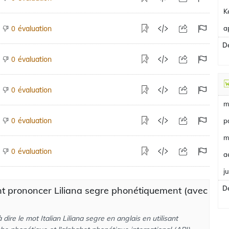
K
évaluation
a
0
De
évaluation
0
évaluation
0
m
évaluation
0
p
m
évaluation
0
a
j
De
 prononcer Liliana segre phonétiquement (avec
dire le mot Italian Liliana segre en anglais en utilisant