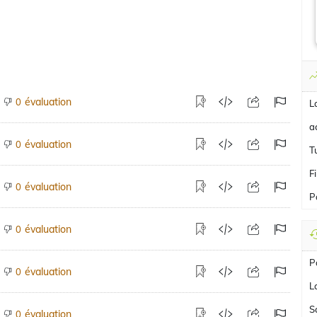
évaluation
0
L
a
évaluation
0
T
F
évaluation
0
P
évaluation
0
P
évaluation
0
L
S
évaluation
0