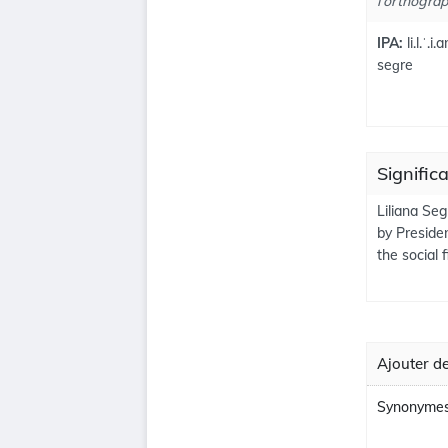
l'orthograp
IPA:
li.l.ˈ.i.
seɡre
Signific
Liliana Se
by Presiden
the social f
Ajouter de
Synonymes 