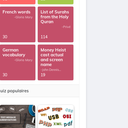
French words
List of Surahs
from the Holy
-Gloria Mary
Quran
-Privé
30
114
German
Money Heist
vocabulary
cast actual
and screen
-Gloria Mary
name
-John Dennis
G.Thomas
30
19
uiz populaires