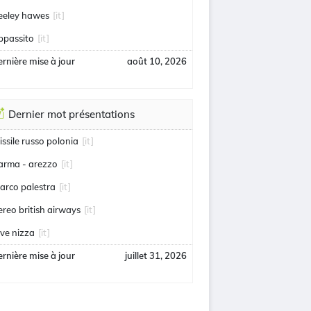
eeley hawes
[it]
ppassito
[it]
rnière mise à jour
août 10, 2026
Dernier mot présentations
issile russo polonia
[it]
arma - arezzo
[it]
arco palestra
[it]
ereo british airways
[it]
uve nizza
[it]
rnière mise à jour
juillet 31, 2026