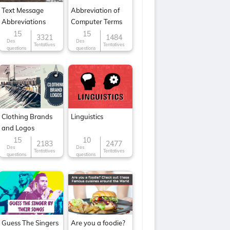
Text Message
Abbreviation of
Abbreviations
Computer Terms
15
15
3321
1484
Des
Des
Tentatives
Tentatives
questions
questions
Clothing Brands
Linguistics
and Logos
15
10
2183
2477
Des
Des
Tentatives
Tentatives
questions
questions
Guess The Singers
Are you a foodie?