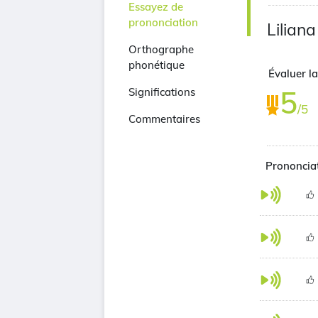
Essayez de
prononciation
Lilian
Orthographe
phonétique
Évaluer la
5
Significations
/5
Commentaires
Prononciat