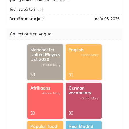
fac – st. pölten
[de]
Dernière mise à jour
août 03, 2026
Collections en vogue
Manchester
English
United Players
-Gloria Mary
List 2020
-Gloria Mary
33
31
Afrikaans
German
vocabulary
-Gloria Mary
-Gloria Mary
30
30
Popular food
Real Madrid