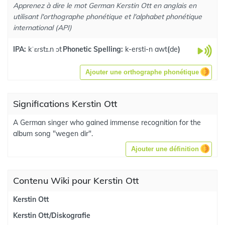
Apprenez à dire le mot German Kerstin Ott en anglais en
utilisant l'orthographe phonétique et l'alphabet phonétique
international (API)
IPA:
kˈɛɾstɪ.n ɔt
Phonetic Spelling:
k-ersti-n awt
(
de
)
Ajouter une orthographe phonétique
Significations Kerstin Ott
A German singer who gained immense recognition for the
album song "wegen dir".
Ajouter une définition
Contenu Wiki pour Kerstin Ott
Kerstin Ott
Kerstin Ott/Diskografie