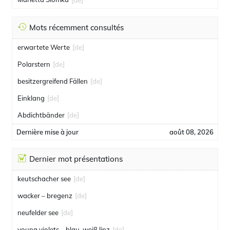
Mots récemment consultés
erwartete Werte
[de]
Polarstern
[de]
besitzergreifend Fällen
[de]
Einklang
[de]
Abdichtbänder
[de]
Dernière mise à jour
août 08, 2026
Dernier mot présentations
keutschacher see
[de]
wacker – bregenz
[de]
neufelder see
[de]
young violets – blau-weiß linz
[de]