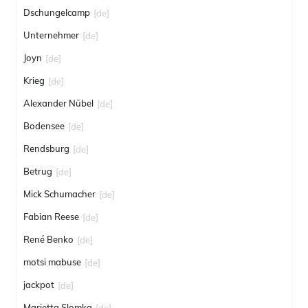
Dschungelcamp
[de]
Unternehmer
[de]
Joyn
[de]
Krieg
[de]
Alexander Nübel
[de]
Bodensee
[de]
Rendsburg
[de]
Betrug
[de]
Mick Schumacher
[de]
Fabian Reese
[de]
René Benko
[de]
motsi mabuse
[de]
jackpot
[de]
Marietta Slomka
[de]