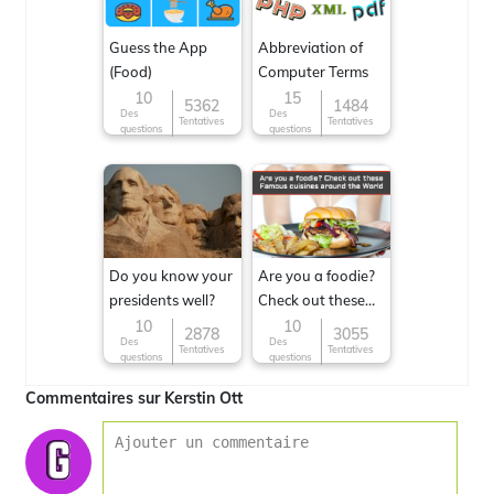
Guess the App
Abbreviation of
(Food)
Computer Terms
10
15
5362
1484
Des
Des
Tentatives
Tentatives
questions
questions
Do you know your
Are you a foodie?
presidents well?
Check out these
Famous cuisines
10
10
2878
3055
Des
Des
around the World
Tentatives
Tentatives
questions
questions
Commentaires sur Kerstin Ott