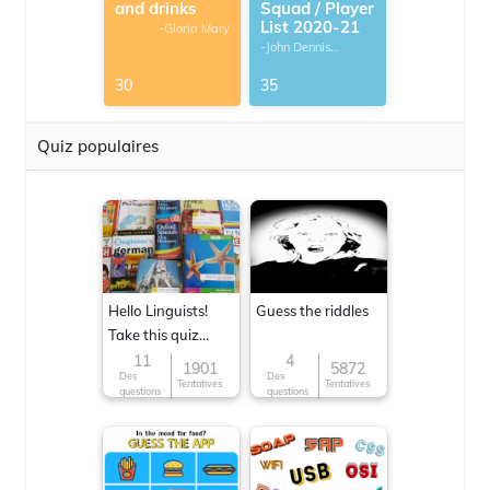
and drinks
Squad / Player
List 2020-21
-Gloria Mary
-John Dennis
G.Thomas
30
35
Quiz populaires
Hello Linguists!
Guess the riddles
Take this quiz
now!
11
4
1901
5872
Des
Des
Tentatives
Tentatives
questions
questions