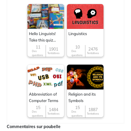
Hello Linguists!
Linguistics
Take this quiz
now!
11
10
1901
2476
Des
Des
Tentatives
Tentatives
questions
questions
Abbreviation of
Religion and its
Computer Terms
Symbols
15
15
1484
1887
Des
Des
Tentatives
Tentatives
questions
questions
Commentaires sur poubelle