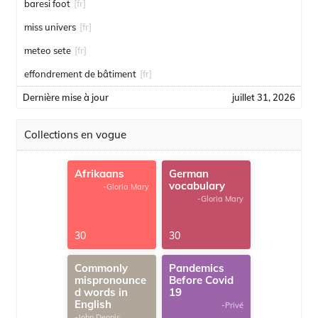
baresi foot
[fr]
miss univers
[fr]
meteo sete
[fr]
effondrement de bâtiment
[fr]
Dernière mise à jour
juillet 31, 2026
Collections en vogue
Afrikaans
German
vocabulary
-Gloria Mary
-Gloria Mary
30
30
Commonly
Pandemics
mispronounce
Before Covid
d words in
19
English
-Privé
-John Dennis