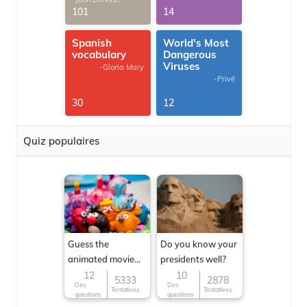
G.Thomas
101
14
Spanish
World's Most
vocabulary
Dangerous
Viruses
-Gloria Mary
-Privé
30
12
Quiz populaires
Guess the
Do you know your
animated movie
presidents well?
character
12
10
5333
2878
Des
Des
Tentatives
Tentatives
questions
questions