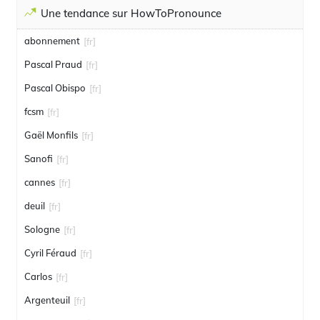
Une tendance sur HowToPronounce
abonnement
[fr]
Pascal Praud
[fr]
Pascal Obispo
[fr]
fcsm
[fr]
Gaël Monfils
[fr]
Sanofi
[fr]
cannes
[fr]
deuil
[fr]
Sologne
[fr]
Cyril Féraud
[fr]
Carlos
[fr]
Argenteuil
[fr]