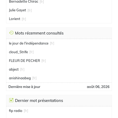
Bernadette Chirac
[fr]
Julie Gayet
[fr]
Lorient
[fr]
Mots récemment consultés
le jour de l'indépendance
[fr]
cloud_Strife
[fr]
FLEUR DE PECHER
[fr]
abject
[fr]
anishinaabeg
[fr]
Dernière mise à jour
août 06, 2026
Dernier mot présentations
fip radio
[fr]