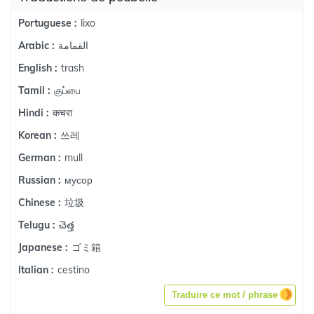
lixo
Portuguese :
القمامة
Arabic :
trash
English :
குப்பை
Tamil :
कचरा
Hindi :
쓰레
Korean :
mull
German :
мусор
Russian :
垃圾
Chinese :
చెత్త
Telugu :
ゴミ箱
Japanese :
cestino
Italian :
Traduire ce mot / phrase