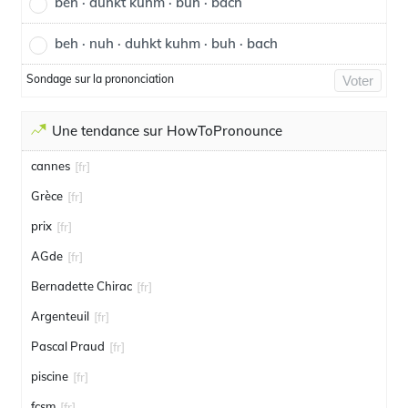
beh · duhkt kuhm · buh · bach
beh · nuh · duhkt kuhm · buh · bach
Sondage sur la prononciation
Voter
Une tendance sur HowToPronounce
cannes
[fr]
Grèce
[fr]
prix
[fr]
AGde
[fr]
Bernadette Chirac
[fr]
Argenteuil
[fr]
Pascal Praud
[fr]
piscine
[fr]
fcsm
[fr]