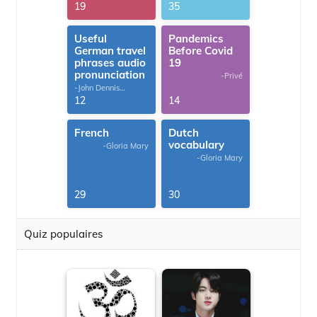
G.Thomas
19
35
Useful
Pandemics
German travel
Before Covid
phrases audio
19
pronunciation
-Privé
-John Dennis
G.Thomas
12
14
French
Dutch
vocabulary
-Gloria Mary
-Gloria Mary
29
30
Quiz populaires