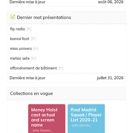
Dernière mise à jour
août 06, 2026
Dernier mot présentations
fip radio
[fr]
baresi foot
[fr]
miss univers
[fr]
meteo sete
[fr]
effondrement de bâtiment
[fr]
Dernière mise à jour
juillet 31, 2026
Collections en vogue
Money Heist
Real Madrid
cast actual
Squad / Player
and screen
List 2020-21
name
-John Dennis
G.Thomas
-John Dennis