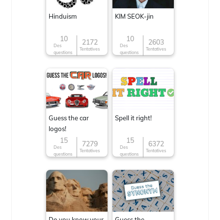
Hinduism
KIM SEOK-jin
10
10
2172
2603
Des
Des
Tentatives
Tentatives
questions
questions
Guess the car
Spell it right!
logos!
15
15
7279
6372
Des
Des
Tentatives
Tentatives
questions
questions
Do you know your
Guess the