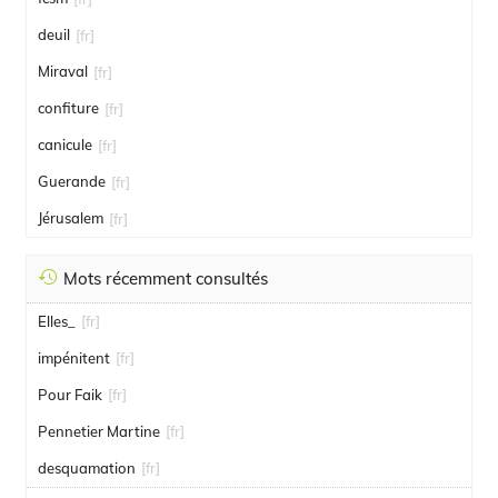
deuil
[fr]
Miraval
[fr]
confiture
[fr]
canicule
[fr]
Guerande
[fr]
Jérusalem
[fr]
Mots récemment consultés
Elles_
[fr]
impénitent
[fr]
Pour Faik
[fr]
Pennetier Martine
[fr]
desquamation
[fr]