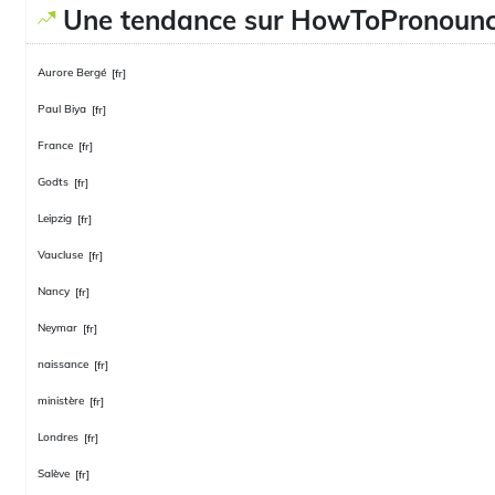
Une tendance sur HowToPronoun
Aurore Bergé
[fr]
Paul Biya
[fr]
France
[fr]
Godts
[fr]
Leipzig
[fr]
Vaucluse
[fr]
Nancy
[fr]
Neymar
[fr]
naissance
[fr]
ministère
[fr]
Londres
[fr]
Salève
[fr]