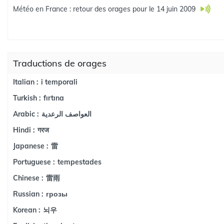
Météo en France : retour des orages pour le 14 juin 2009
Traductions de orages
i temporali
Italian :
fırtına
Turkish :
العواصف الرعدية
Arabic :
गरज
Hindi :
雷
Japanese :
tempestades
Portuguese :
雷雨
Chinese :
грозы
Russian :
뇌우
Korean :