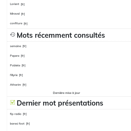
Lorient
[fr]
Miraval
[fr]
confiture
[fr]
Mots récemment consultés
semaine
[fr]
Pepere
[fr]
Poblete
[fr]
l'illyrie
[fr]
Atharim
[fr]
Dernière mise à jour
Dernier mot présentations
fip radio
[fr]
baresi foot
[fr]