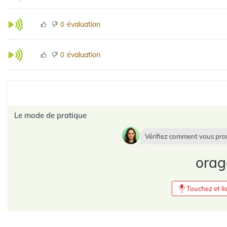
évaluation
0
évaluation
0
Le mode de pratique
Vérifiez comment vous pr
orag
Touchez et lis