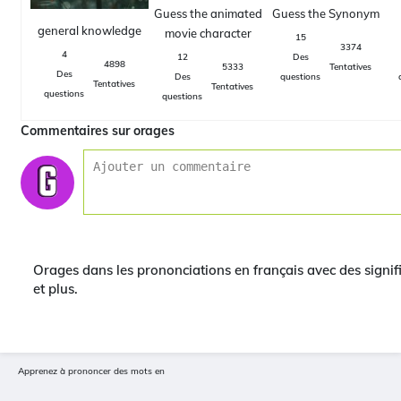
Guess the animated
Guess the Synonym
general knowledge
movie character
15
3374
4
12
Des
4898
5333
Tentatives
Des
Des
questions
Tentatives
Tentatives
questions
questions
Commentaires sur orages
Orages dans les prononciations en français avec des signi
et plus.
Apprenez à prononcer des mots en