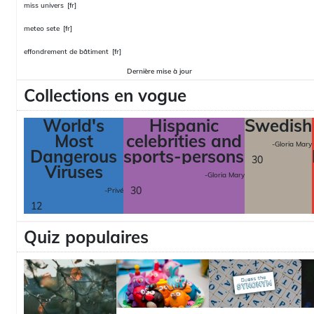
miss univers
[fr]
meteo sete
[fr]
effondrement de bâtiment
[fr]
Dernière mise à jour
Collections en vogue
World's
Hispanic
Swedish
Most
celebrities and
-Gloria Mary
Dangerous
sports-persons
30
Viruses
-Gloria Mary
30
-Privé
12
Quiz populaires