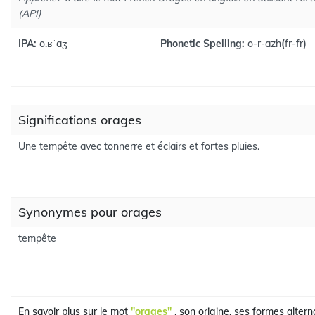
(API)
IPA:
o.ʁˈaʒ
Phonetic Spelling:
o-r-azh
(
fr-fr
)
Significations orages
Une tempête avec tonnerre et éclairs et fortes pluies.
Synonymes pour orages
tempête
En savoir plus sur le mot
"orages"
, son origine, ses formes alterna