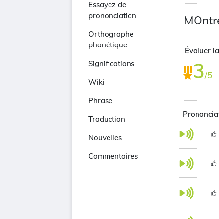
Essayez de
prononciation
MOntre
Orthographe
phonétique
Évaluer la
3
Significations
/5
Wiki
Phrase
Prononciat
Traduction
Nouvelles
Commentaires