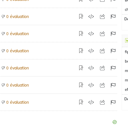
B
c
évaluation
0
De
évaluation
0
évaluation
0
f
b
évaluation
0
m
m
évaluation
0
e
De
évaluation
0