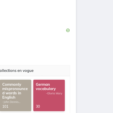
ollections en vogue
Commonly
German
mispronounce
vocabulary
d words in
-Gloria Mary
English
-John Dennis
G.Thomas
101
30