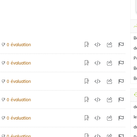
B
évaluation
0
d
P
évaluation
0
B
B
évaluation
0
évaluation
0
d
le
évaluation
0
d
évaluation
0