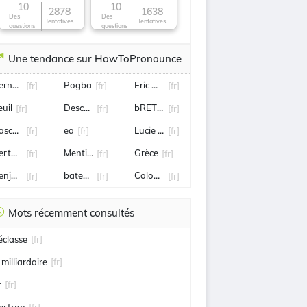
10
10
2878
1638
Des
Des
Tentatives
Tentatives
questions
questions
Une tendance sur HowToPronounce
ernadette Chirac
Pogba
Eric Antoine
[fr]
[fr]
[fr]
euil
Deschamps
bRETAGNE
[fr]
[fr]
[fr]
ascal Obispo
ea
Lucie Bernardoni
[fr]
[fr]
[fr]
ertuccio
Mentissa
Grèce
[fr]
[fr]
[fr]
enjamin Castaldi
bateau
Colombie
[fr]
[fr]
[fr]
Mots récemment consultés
éclasse
[fr]
 milliardaire
[fr]
r
[fr]