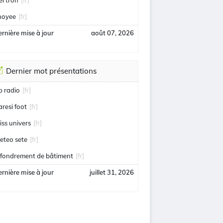
ertron
[fr]
hoyee
[fr]
rnière mise à jour
août 07, 2026
Dernier mot présentations
ip radio
[fr]
aresi foot
[fr]
iss univers
[fr]
eteo sete
[fr]
ffondrement de bâtiment
[fr]
rnière mise à jour
juillet 31, 2026