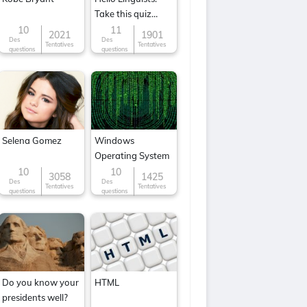
Take this quiz
now!
10
11
2021
1901
Des
Des
Tentatives
Tentatives
questions
questions
Selena Gomez
Windows
Operating System
10
10
3058
1425
Des
Des
Tentatives
Tentatives
questions
questions
Do you know your
HTML
presidents well?