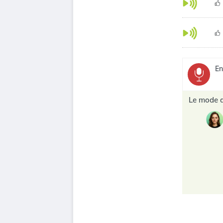
En
Le mode d