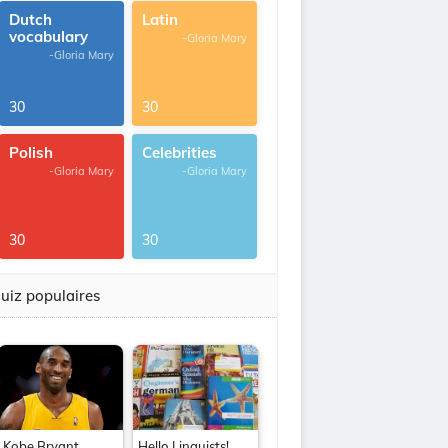
Dutch
Latin
vocabulary
-Gloria Mary
-Gloria Mary
30
30
Polish
Celebrities
-Gloria Mary
-Gloria Mary
30
30
uiz populaires
Kobe Bryant
Hello Linguists!