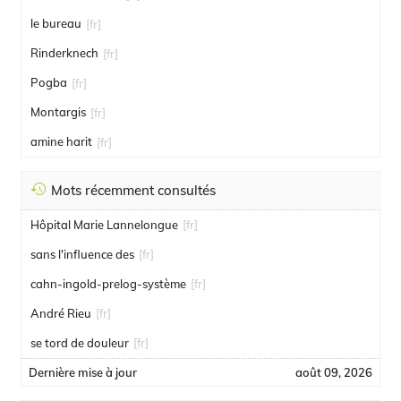
le bureau
[fr]
Rinderknech
[fr]
Pogba
[fr]
Montargis
[fr]
amine harit
[fr]
Mots récemment consultés
Hôpital Marie Lannelongue
[fr]
sans l'influence des
[fr]
cahn-ingold-prelog-système
[fr]
André Rieu
[fr]
se tord de douleur
[fr]
Dernière mise à jour
août 09, 2026