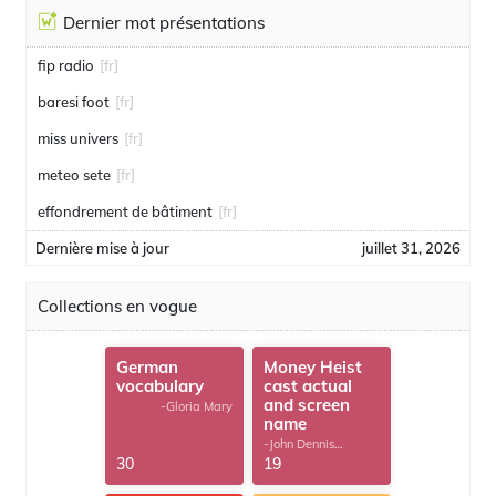
Dernier mot présentations
fip radio
[fr]
baresi foot
[fr]
miss univers
[fr]
meteo sete
[fr]
effondrement de bâtiment
[fr]
Dernière mise à jour
juillet 31, 2026
Collections en vogue
German
Money Heist
vocabulary
cast actual
and screen
-Gloria Mary
name
-John Dennis
G.Thomas
30
19