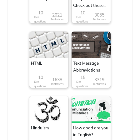
Check out these
Famous cuisines
10
10
2021
3055
Des
Des
around the World
Tentatives
Tentatives
questions
questions
HTML
Text Message
Abbreviations
10
15
1638
3319
Des
Des
Tentatives
Tentatives
questions
questions
Hinduism
How good are you
in English?