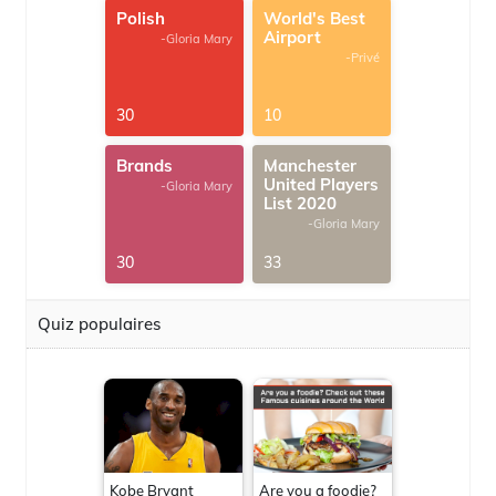
Polish
World's Best
Airport
-Gloria Mary
-Privé
30
10
Brands
Manchester
United Players
-Gloria Mary
List 2020
-Gloria Mary
30
33
Quiz populaires
Kobe Bryant
Are you a foodie?