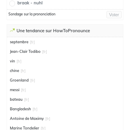
braak - nuhl
Sondage sur la prononciation
Voter
Une tendance sur HowToPronounce
septembre
[fr]
Jean-Clair Todibo
[fr]
vin
[fr]
chine
[fr]
Groenland
[fr]
messi
[fr]
bateau
[fr]
Bangladesh
[fr]
Antoine de Maximy
[fr]
Marine Tondelier
[fr]