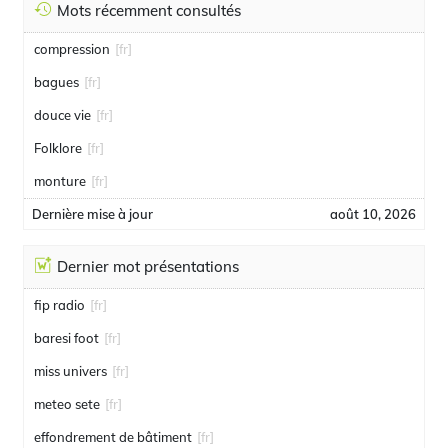
Mots récemment consultés
compression
[fr]
bagues
[fr]
douce vie
[fr]
Folklore
[fr]
monture
[fr]
Dernière mise à jour
août 10, 2026
Dernier mot présentations
fip radio
[fr]
baresi foot
[fr]
miss univers
[fr]
meteo sete
[fr]
effondrement de bâtiment
[fr]