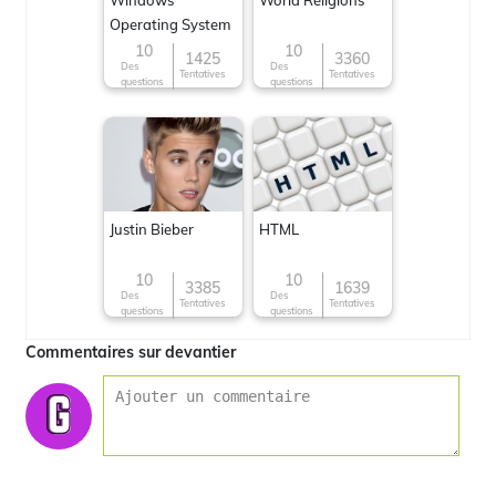
Windows
World Religions
Operating System
10
10
1425
3360
Des
Des
Tentatives
Tentatives
questions
questions
Justin Bieber
HTML
10
10
3385
1639
Des
Des
Tentatives
Tentatives
questions
questions
Commentaires sur devantier