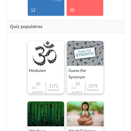
-Privé
12
30
Quiz populaires
Hinduism
Guess the
Synonym
10
15
2172
3375
Des
Des
Tentatives
Tentatives
questions
questions