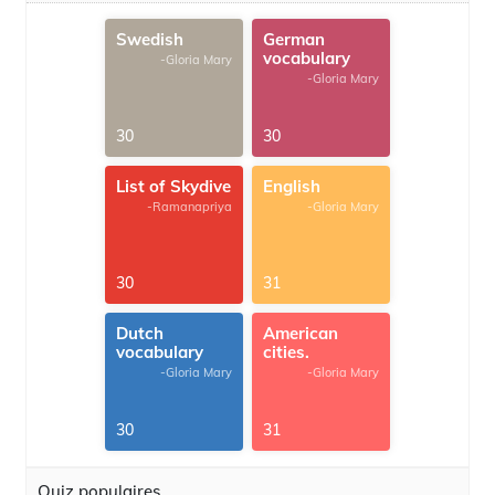
Swedish
German
vocabulary
-Gloria Mary
-Gloria Mary
30
30
List of Skydive
English
-Ramanapriya
-Gloria Mary
30
31
Dutch
American
vocabulary
cities.
-Gloria Mary
-Gloria Mary
30
31
Quiz populaires