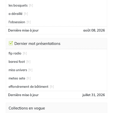
les bosquets
[fr]
a déraillé
[fr]
l'obsession
[fr]
Dernière mise à jour
août 08, 2026
Dernier mot présentations
fip radio
[fr]
baresi foot
[fr]
miss univers
[fr]
meteo sete
[fr]
effondrement de bâtiment
[fr]
Dernière mise à jour
juillet 31, 2026
Collections en vogue