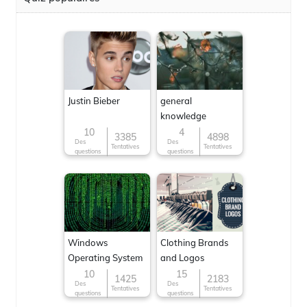
Justin Bieber
general
knowledge
10
4
3385
4898
Des
Des
Tentatives
Tentatives
questions
questions
Windows
Clothing Brands
Operating System
and Logos
10
15
1425
2183
Des
Des
Tentatives
Tentatives
questions
questions