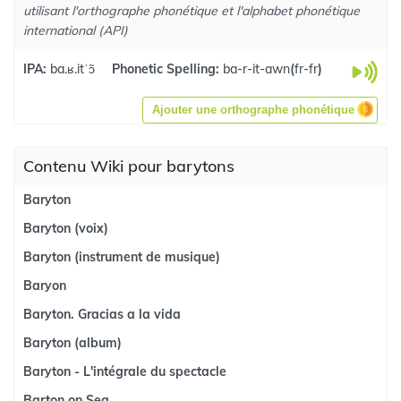
utilisant l'orthographe phonétique et l'alphabet phonétique
international (API)
IPA:
ba.ʁ.itˈɔ̃
Phonetic Spelling:
ba-r-it-awn
(
fr-fr
)
Ajouter une orthographe phonétique
Contenu Wiki pour barytons
Baryton
Baryton (voix)
Baryton (instrument de musique)
Baryon
Baryton. Gracias a la vida
Baryton (album)
Baryton - L'intégrale du spectacle
Barton on Sea