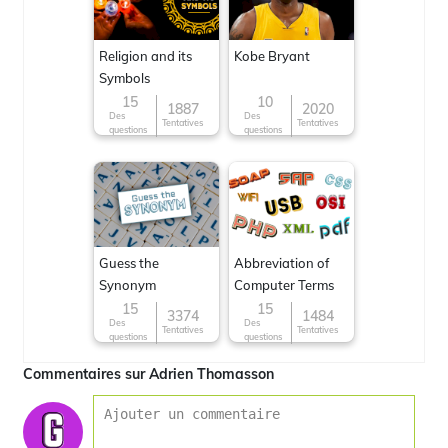
Religion and its
Kobe Bryant
Symbols
15
10
1887
2020
Des
Des
Tentatives
Tentatives
questions
questions
Guess the
Abbreviation of
Synonym
Computer Terms
15
15
3374
1484
Des
Des
Tentatives
Tentatives
questions
questions
Commentaires sur Adrien Thomasson