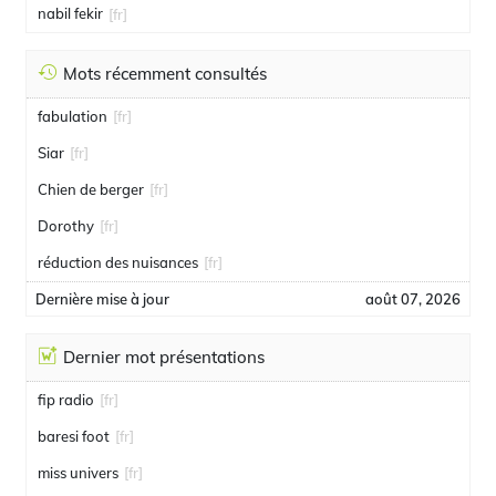
nabil fekir
[fr]
Mots récemment consultés
fabulation
[fr]
Siar
[fr]
Chien de berger
[fr]
Dorothy
[fr]
réduction des nuisances
[fr]
Dernière mise à jour
août 07, 2026
Dernier mot présentations
fip radio
[fr]
baresi foot
[fr]
miss univers
[fr]