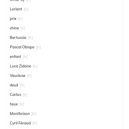
Lorient
[fr]
prix
[fr]
chine
[fr]
Bertuccio
[fr]
Pascal Obispo
[fr]
enfant
[fr]
Luca Zidane
[fr]
Vaucluse
[fr]
deuil
[fr]
Carlos
[fr]
taux
[fr]
Montbrison
[fr]
Cyril Féraud
[fr]