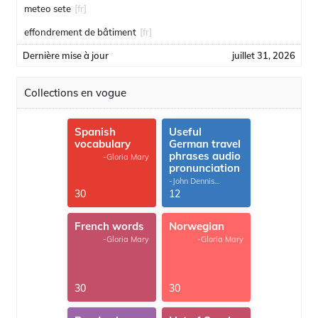
meteo sete
[fr]
effondrement de bâtiment
[fr]
Dernière mise à jour
juillet 31, 2026
Collections en vogue
Spanish
Useful
vocabulary
German travel
phrases audio
-Gloria Mary
pronunciation
-John Dennis
G.Thomas
30
12
French words
Norwegian
-Gloria Mary
-Gloria Mary
30
30