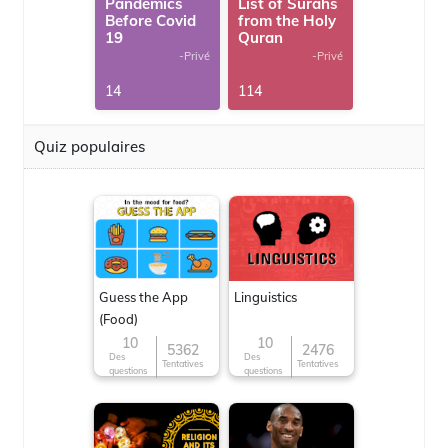
Pandemics
List of Surahs
Before Covid
from the Holy
19
Quran
-Privé
-Privé
14
114
Quiz populaires
Guess the App
Linguistics
(Food)
10
10
5362
2476
Des
Des
Tentatives
Tentatives
questions
questions