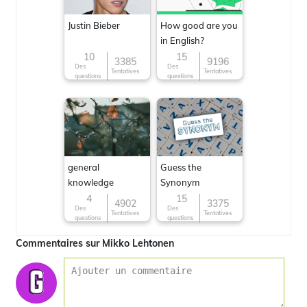
Justin Bieber
How good are you
in English?
10
15
3385
9196
Des
Des
Tentatives
Tentatives
questions
questions
general
Guess the
knowledge
Synonym
4
15
4902
3375
Des
Des
Tentatives
Tentatives
questions
questions
Commentaires sur Mikko Lehtonen