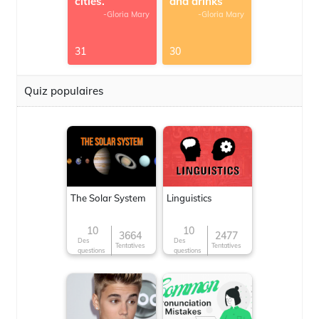
cities.
and drinks
-Gloria Mary
-Gloria Mary
31
30
Quiz populaires
The Solar System
Linguistics
10
10
3664
2477
Des
Des
Tentatives
Tentatives
questions
questions