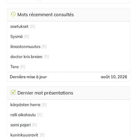
Mots récemment consultés
asetukset
[fi]
Sysmä
[fi]
ilmastonmuutos
[fi]
doctor kris breien
[fi]
Tera
[fi]
Dernière mise à jour
août 10, 2026
Dernier mot présentations
kärpästen herra
[fi]
ralli aikataulu
[fi]
sami pajari
[fi]
kuninkuusravit
[fi]