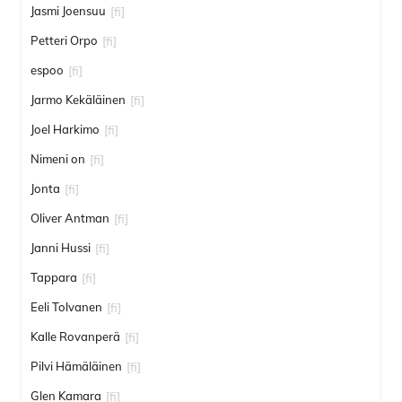
Jasmi Joensuu
[fi]
Petteri Orpo
[fi]
espoo
[fi]
Jarmo Kekäläinen
[fi]
Joel Harkimo
[fi]
Nimeni on
[fi]
Jonta
[fi]
Oliver Antman
[fi]
Janni Hussi
[fi]
Tappara
[fi]
Eeli Tolvanen
[fi]
Kalle Rovanperä
[fi]
Pilvi Hämäläinen
[fi]
Glen Kamara
[fi]