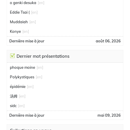
o genki desuka
[en]
Eddie Tsai (
[en]
Muddaiah
[en]
Konye
[en]
Dernière mise à jour
août 06, 2026
Dernier mot présentations
phoque moine
[en]
Polykystiques
[en]
épidémie
[en]
汤姆
[en]
sidc
[en]
Dernière mise à jour
mai 09, 2026