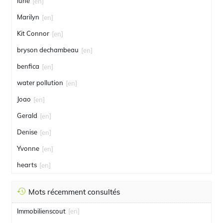
lune
[en]
Marilyn
[en]
Kit Connor
[en]
bryson dechambeau
[en]
benfica
[en]
water pollution
[en]
Joao
[en]
Gerald
[en]
Denise
[en]
Yvonne
[en]
hearts
[en]
Mots récemment consultés
Immobilienscout
[en]