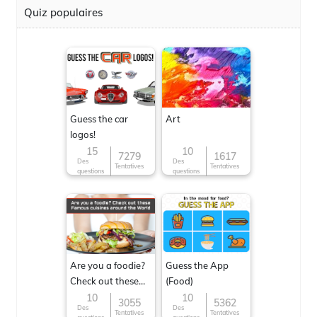
Quiz populaires
Guess the car
Art
logos!
15
10
7279
1617
Des
Des
Tentatives
Tentatives
questions
questions
Are you a foodie?
Guess the App
Check out these
(Food)
Famous cuisines
10
10
3055
5362
Des
Des
around the World
Tentatives
Tentatives