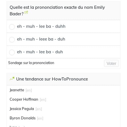
Quelle est la prononciation exacte du nom Emily
Bader?
eh - muh - lee ba - duhh
eh - muh - leee ba - duh
eh - muh - lee ba - duh
Sondage sur la prononciation
Voter
Une tendance sur HowToPronounce
Jeanette
[en]
Cooper Hoffman
[en]
Jessica Pegula
[en]
Byron Donalds
[en]