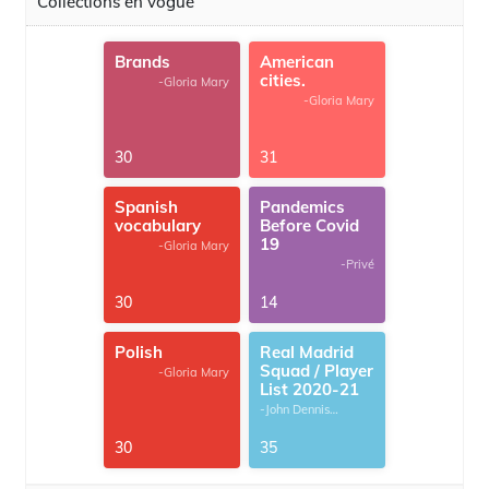
Collections en vogue
Brands
American
cities.
-Gloria Mary
-Gloria Mary
30
31
Spanish
Pandemics
vocabulary
Before Covid
19
-Gloria Mary
-Privé
30
14
Polish
Real Madrid
Squad / Player
-Gloria Mary
List 2020-21
-John Dennis
G.Thomas
30
35