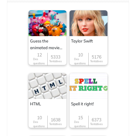
Guess the
Taylor Swift
animated movie
character
12
10
5333
5176
Des
Des
Tentatives
Tentatives
questions
questions
HTML
Spell it right!
10
15
1638
6373
Des
Des
Tentatives
Tentatives
questions
questions