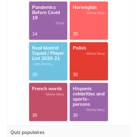
Pandemics
Norwegian
Before Covid
-Gloria Mary
19
-Privé
14
30
Real Madrid
Polish
Squad / Player
-Gloria Mary
List 2020-21
-John Dennis
G.Thomas
35
30
French words
Hispanic
celebrities and
-Gloria Mary
sports-
persons
-Gloria Mary
30
30
Quiz populaires