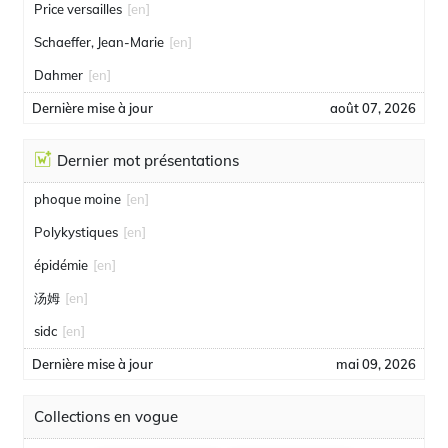
Price versailles
[en]
Schaeffer, Jean-Marie
[en]
Dahmer
[en]
Dernière mise à jour
août 07, 2026
Dernier mot présentations
phoque moine
[en]
Polykystiques
[en]
épidémie
[en]
汤姆
[en]
sidc
[en]
Dernière mise à jour
mai 09, 2026
Collections en vogue