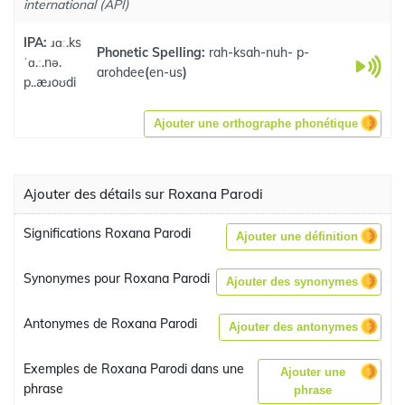
international (API)
IPA:
ɹɑː.ks
Phonetic Spelling:
rah-ksah-nuh- p-
ˈɑ.ː.nə.
arohdee
(
en-us
)
p..æɹoʊdi
Ajouter une orthographe phonétique
Ajouter des détails sur Roxana Parodi
Significations Roxana Parodi
Ajouter une définition
Synonymes pour Roxana Parodi
Ajouter des synonymes
Antonymes de Roxana Parodi
Ajouter des antonymes
Exemples de Roxana Parodi dans une
Ajouter une
phrase
phrase