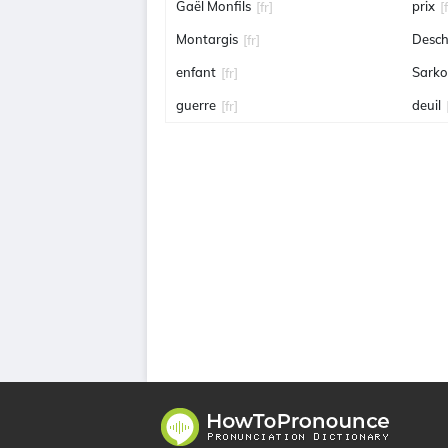
Gaël Monfils
prix
[fr]
[
Montargis
Desc
[fr]
enfant
Sark
[fr]
guerre
deuil
[fr]