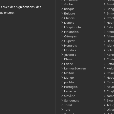
Arabe
Armé
s avec des significations, des
basque
Benga
lus encore.
Bulgare
Birm
Chinois
Croa
Danois
Néerl
L'espéranto
Eston
Finlandais
Franç
Géorgien
Alle
Gujarati
Hébr
Hongrois
Islan
Irlandais
Italie
Javanais
Kann
Khmer
Coré
Latine
Lett
Le macédonien
Mala
Maltais
Chino
Mongol
Népa
pachtou
Pers
Portugais
Roum
Le serbe
Cingh
Slovène
soma
Sundanais
Swahi
Tamil
Telu
Turc
Ukrai