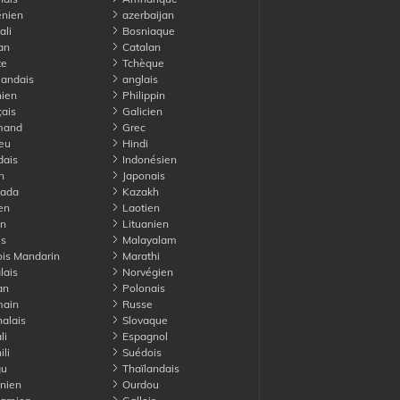
nien
azerbaijan
li
Bosniaque
an
Catalan
te
Tchèque
andais
anglais
ien
Philippin
ais
Galicien
mand
Grec
eu
Hindi
dais
Indonésien
n
Japonais
ada
Kazakh
en
Laotien
on
Lituanien
is
Malayalam
is Mandarin
Marathi
lais
Norvégien
an
Polonais
ain
Russe
alais
Slovaque
li
Espagnol
li
Suédois
gu
Thaïlandais
nien
Ourdou