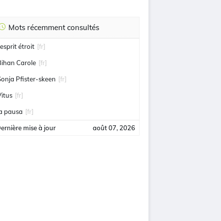
Mots récemment consultés
'esprit étroit
[fr]
Bihan Carole
[fr]
Sonja Pfister-skeen
[fr]
Vitus
[fr]
la pausa
[fr]
ernière mise à jour
août 07, 2026