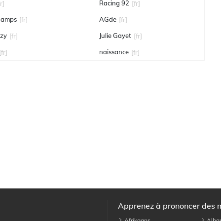
Racing 92
fr]
[fr]
hamps
AGde
[fr]
[fr]
ozy
Julie Gayet
[fr]
[fr]
naissance
[fr]
[fr]
Apprenez à prononcer des 
Afrikaans
Alba