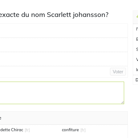
 exacte du nom Scarlett johansson?
l
Voter
D
e
dette Chirac
confiture
[fr]
[fr]